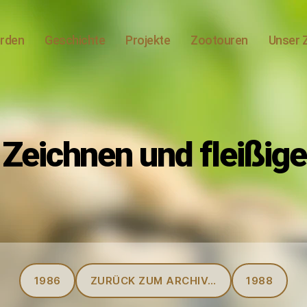
erden
Geschichte
Projekte
Zootouren
Unser 
Zeichnen und fleißig
Kategorien
1986
ZURÜCK ZUM ARCHIV…
1988