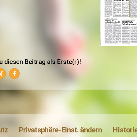
u diesen Beitrag als Erste(r)!
utz
Privatsphäre-Einst. ändern
Histori