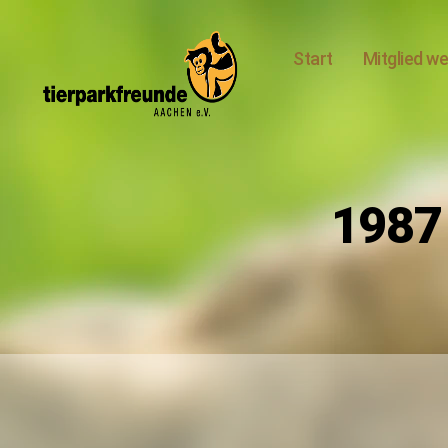
Start
Mitglied w
Tierparkfreunde
Aachen
e.V.
1987 