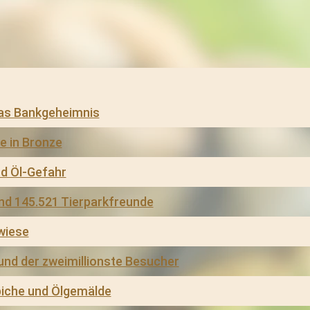
das Bankgeheimnis
e in Bronze
nd Öl-Gefahr
d 145.521 Tierparkfreunde
wiese
d der zweimillionste Besucher
piche und Ölgemälde