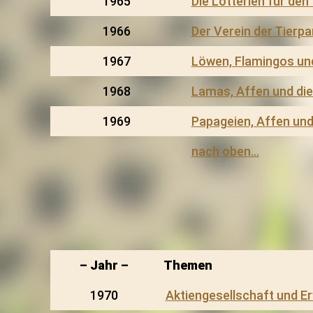
1965
Die Lotterien für den
1966
Der Verein der Tierp
1967
Löwen, Flamingos und
1968
Lamas, Affen und die 
1969
Papageien, Affen und
nach oben…
– Jahr –
Themen
1970
Aktiengesellschaft und E