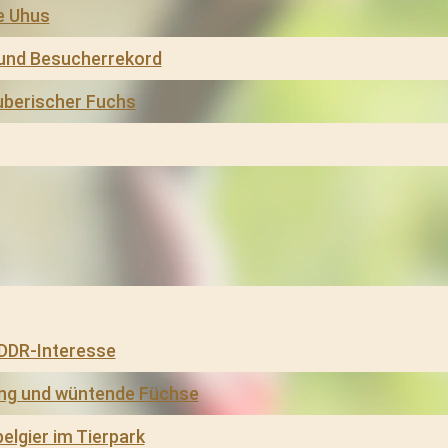
e Uhus
und Besucherrekord
uberischer Fuchs
DDR-Interesse
ng und wüntende Füchse
elgier im Tierpark