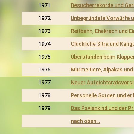
1971
Besucherrekorde und Ger
1972
Unbegründete Vorwürfe u
1973
Reitbahn, Ehekrach und E
1974
Glückliche Sitra und Käng
1975
Überstunden beim Klapper
1976
Murmeltiere, Alpakas und
1977
Neuer Aufsichtsratsvorsi
1978
Personelle Sorgen und erf
1979
Das Paviankind und der P
nach oben…