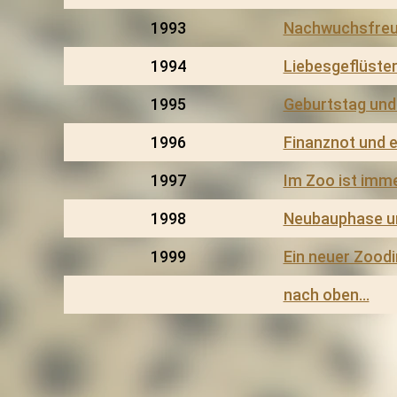
1993
Nachwuchsfreud
1994
Liebesgeflüste
1995
Geburtstag un
1996
Finanznot und e
1997
Im Zoo ist imme
1998
Neubauphase u
1999
Ein neuer Zoodi
nach oben…