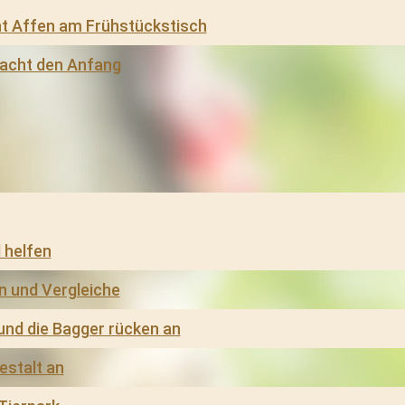
ht Affen am Frühstückstisch
macht den Anfang
 helfen
n und Vergleiche
 und die Bagger rücken an
estalt an