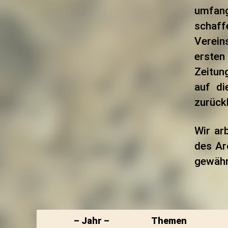
umfang
schaff
Verein
erste
Zeitun
auf di
zurück
Wir ar
des Ar
gewähr
– Jahr –
Themen