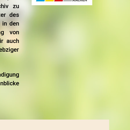
chiv zu
ter des
 in den
ng von
ir auch
ebziger
ndigung
nblicke