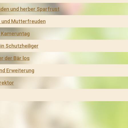
en und herber Sparfrust
r und Mutterfreuden
d Kameruntag
in Schutzheiliger
r der Bär los
nd Erweiterung
rektor