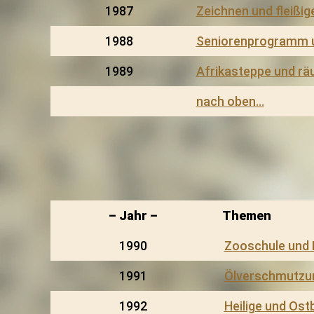
1987
Zeichnen und fleißig
1988
Seniorenprogramm 
1989
Afrikasteppe und rä
nach oben…
– Jahr –
Themen
1990
Zooschule und 
1991
Ölverschmutzu
1992
Heilige und Ostb