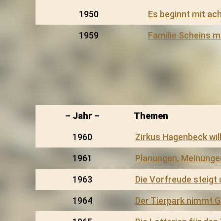
1950
Es beginnt mit ac
1959
Familie Scheins 
– Jahr –
Themen
1960
Zirkus Hagenbeck will
1961
Planungen, Meinunge
1963
Die Vorfreude steigt
1964
Der Tierpark nimmt G