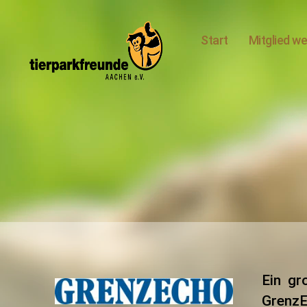
Start
Mitglied w
Tierparkfreunde
Aachen
e.V.
Ein gr
GrenzE