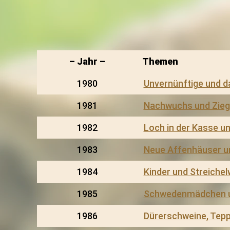
– Jahr –
Themen
1980
Unvernünftige und 
1981
Nachwuchs und Zieg
1982
Loch in der Kasse u
1983
Neue Affenhäuser un
1984
Kinder und Streichel
1985
Schwedenmädchen un
1986
Dürerschweine, Tep