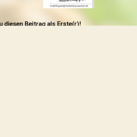
u diesen Beitrag als Erste(r)!
utz
Privatsphäre-Einst. ändern
Histori