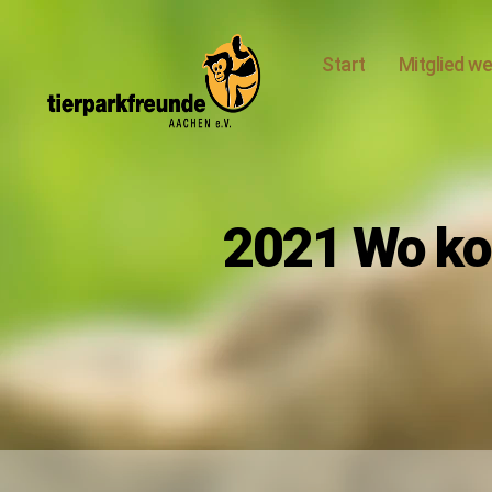
Start
Mitglied w
Tierparkfreunde
Aachen
e.V.
2021 Wo ko