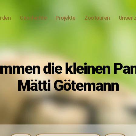
erden
Geschichte
Projekte
Zootouren
Unser 
mmen die kleinen Pan
Kategorien
Mätti Götemann