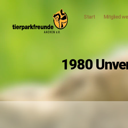
Start
Mitglied w
Tierparkfreunde
Aachen
e.V.
1980 Unver