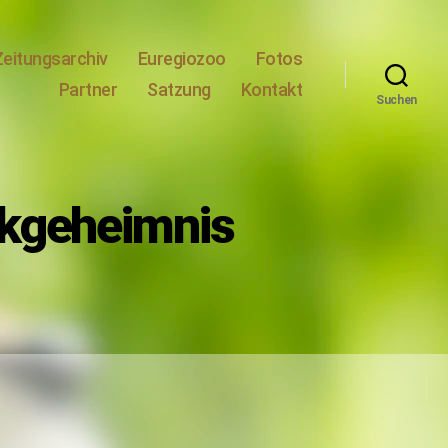
Zeitungsarchiv
Euregiozoo
Fotos
Partner
Satzung
Kontakt
Suchen
nkgeheimnis