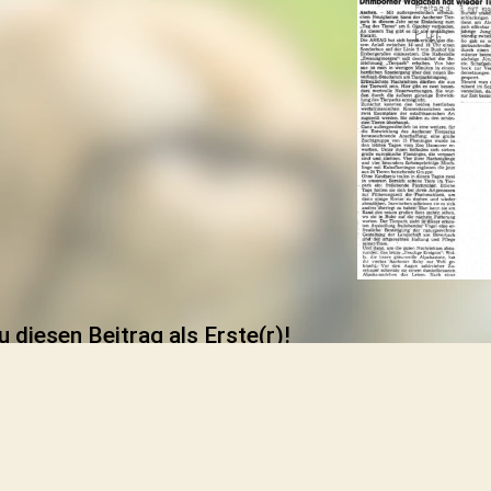
u diesen Beitrag als Erste(r)!