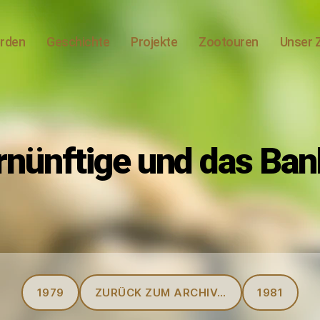
erden
Geschichte
Projekte
Zootouren
Unser 
nünftige und das Ba
Kategorien
1979
ZURÜCK ZUM ARCHIV…
1981