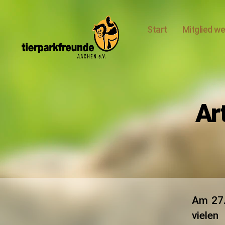
Start
Mitglied w
Tierparkfreunde
Aachen
e.V.
Ar
Am 27.
vielen