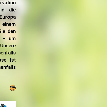
rvation
nd die
 Europa
t einem
Sie den
n – um
Unsere
enfalls
sse ist
enfalls