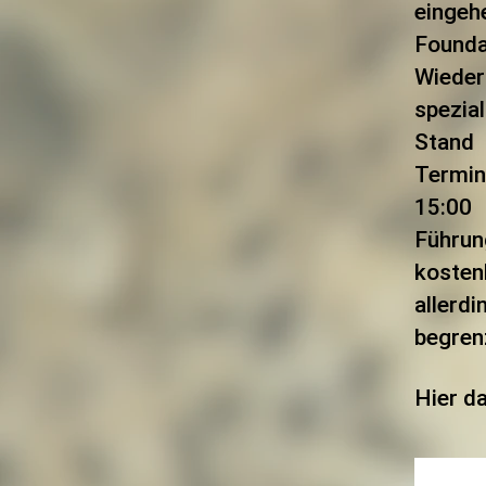
eingeh
Found
Wiede
spezia
Stand 
Termi
15:00
Führun
kosten
allerd
begren
Hier d