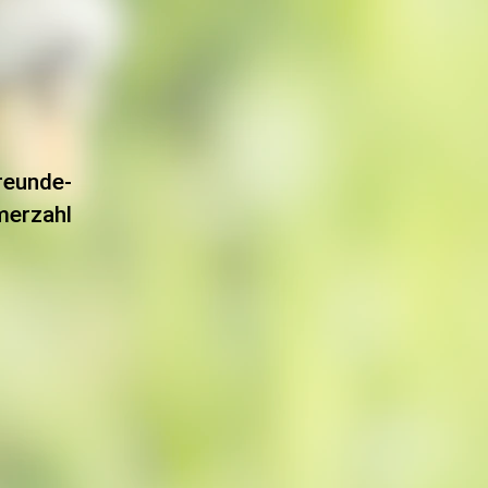
reunde-
merzahl