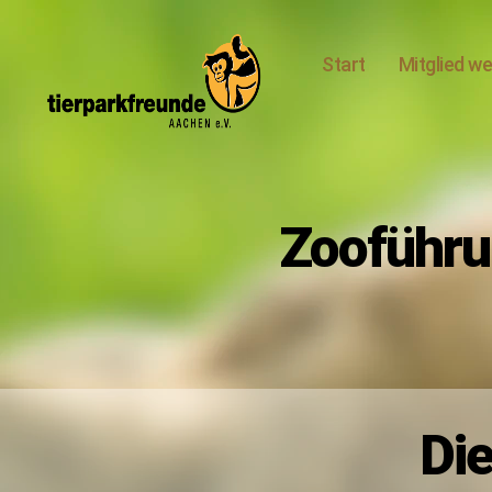
Start
Mitglied w
Tierparkfreunde
Aachen
e.V.
Zooführu
Die